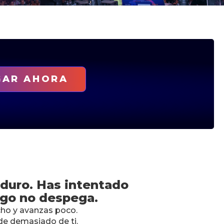
GAR AHORA
 duro. Has intentado
lgo no despega.
ho y avanzas poco.
e demasiado de ti.