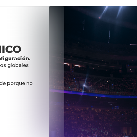
ICO
figuración.
bios globales
erde porque no