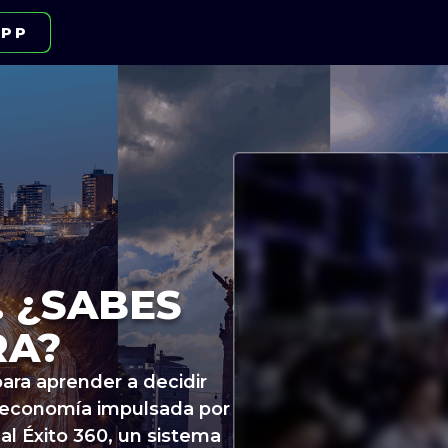
PP
 ¿SABES
RA?
ara aprender a decidir
a economía impulsada por
 al Éxito 360, un sistema