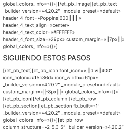
global_colors_info=»{}»][/et_pb_image][et_pb_text
_builder_version=»4.20.2″ _module_preset=»default»
header_4_font=»Poppins|600|||||||»
header_4_text_align=»center»
header_4_text_color=»#FFFFFF»
header_4_font_size=»29px» custom_margin=»||7px|||»
global_colors_info=»{}»]
SIGUIENDO ESTOS PASOS
[/et_pb_text][et_pb_icon font_icon=»;||divi||400″
icon_color=»#f5c36d» icon_width=»61px»
_builder_version=»4.20.2″ _module_preset=»default»
custom_margin=»||-8px|||» global_colors_info=»{}»]
[/et_pb_icon][/et_pb_column][/et_pb_row]
[/et_pb_section][et_pb_section fb_built=»1″
_builder_version=»4.20.2″ _module_preset=»default»
global_colors_info=»{}»][et_pb_row
column_structure=»2_5,3_5″ _builder_version=»4.20.2″