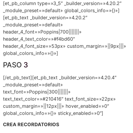
[et_pb_column type=»3_5″ _builder_version=»4.20.2″
_module_preset=»default» global_colors_info=»{}»]
[et_pb_text _builder_version=»4.20.2″
_module_preset=»default»
header_4_font=»Poppins|700|||||||»
header_4_text_color=»#f4bd60″
header_4_font_size=»53px» custom_margin=»||9px|||»
global_colors_info=»{}»]
PASO
3
[/et_pb_text][et_pb_text _builder_version=»4.20.4″
_module_preset=»default»
text_font=»Poppins|300|||||||»
text_text_color=»#210416″ text_font_size=»22px»
custom_margin=»||12px|||» hover_enabled=»0″
global_colors_info=»{}» sticky_enabled=»0″]
CREA RECORDATORIOS