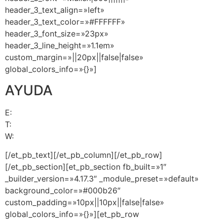
header_3_text_align=»left»
header_3_text_color=»#FFFFFF»
header_3_font_size=»23px»
header_3_line_height=»1.1em»
custom_margin=»||20px||false|false»
global_colors_info=»{}»]
AYUDA
E:
servicioalcliente@pasosalexito.com
T:
+1 (305) 393-8797
W:
+1 (305) 713-9269
[/et_pb_text][/et_pb_column][/et_pb_row]
[/et_pb_section][et_pb_section fb_built=»1″
_builder_version=»4.17.3″ _module_preset=»default»
background_color=»#000b26″
custom_padding=»10px||10px||false|false»
global_colors_info=»{}»][et_pb_row