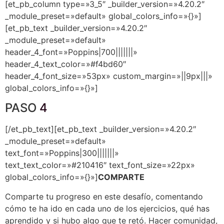
[et_pb_column type=»3_5″ _builder_version=»4.20.2″
_module_preset=»default» global_colors_info=»{}»]
[et_pb_text _builder_version=»4.20.2″
_module_preset=»default»
header_4_font=»Poppins|700|||||||»
header_4_text_color=»#f4bd60″
header_4_font_size=»53px» custom_margin=»||9px|||»
global_colors_info=»{}»]
PASO
4
[/et_pb_text][et_pb_text _builder_version=»4.20.2″
_module_preset=»default»
text_font=»Poppins|300|||||||»
text_text_color=»#210416″ text_font_size=»22px»
global_colors_info=»{}»]
COMPARTE
Comparte tu progreso en este desafío, comentando
cómo te ha ido en cada uno de los ejercicios, qué has
aprendido y si hubo algo que te retó. Hacer comunidad,