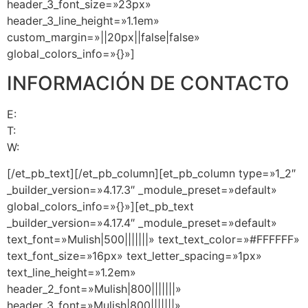
header_3_font_size=»23px»
header_3_line_height=»1.1em»
custom_margin=»||20px||false|false»
global_colors_info=»{}»]
INFORMACIÓN DE CONTACTO
E:
info@pasosalexito.com
T:
+1 (305) 393-8797
W:
+1 (305) 713-9269
[/et_pb_text][/et_pb_column][et_pb_column type=»1_2″
_builder_version=»4.17.3″ _module_preset=»default»
global_colors_info=»{}»][et_pb_text
_builder_version=»4.17.4″ _module_preset=»default»
text_font=»Mulish|500|||||||» text_text_color=»#FFFFFF»
text_font_size=»16px» text_letter_spacing=»1px»
text_line_height=»1.2em»
header_2_font=»Mulish|800|||||||»
header_3_font=»Mulish|800|||||||»