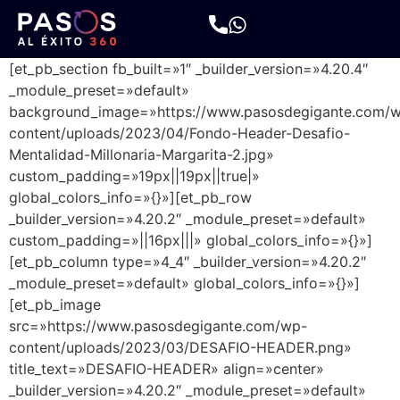
[et_pb_section fb_built=»1″ _builder_version=»4.20.4″
_module_preset=»default»
background_image=»https://www.pasosdegigante.com/
content/uploads/2023/04/Fondo-Header-Desafio-
Mentalidad-Millonaria-Margarita-2.jpg»
custom_padding=»19px||19px||true|»
global_colors_info=»{}»][et_pb_row
_builder_version=»4.20.2″ _module_preset=»default»
custom_padding=»||16px|||» global_colors_info=»{}»]
[et_pb_column type=»4_4″ _builder_version=»4.20.2″
_module_preset=»default» global_colors_info=»{}»]
[et_pb_image
src=»https://www.pasosdegigante.com/wp-
content/uploads/2023/03/DESAFIO-HEADER.png»
title_text=»DESAFIO-HEADER» align=»center»
_builder_version=»4.20.2″ _module_preset=»default»