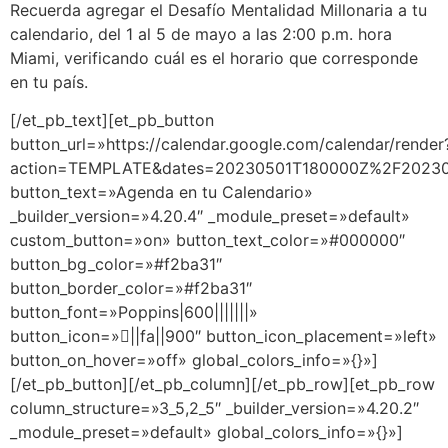
Recuerda agregar el Desafío Mentalidad Millonaria a tu
calendario, del 1 al 5 de mayo a las 2:00 p.m. hora
Miami, verificando cuál es el horario que corresponde
en tu país.
[/et_pb_text][et_pb_button
button_url=»https://calendar.google.com/calendar/render
action=TEMPLATE&dates=20230501T180000Z%2F202305
button_text=»Agenda en tu Calendario»
_builder_version=»4.20.4″ _module_preset=»default»
custom_button=»on» button_text_color=»#000000″
button_bg_color=»#f2ba31″
button_border_color=»#f2ba31″
button_font=»Poppins|600|||||||»
button_icon=»||fa||900″ button_icon_placement=»left»
button_on_hover=»off» global_colors_info=»{}»]
[/et_pb_button][/et_pb_column][/et_pb_row][et_pb_row
column_structure=»3_5,2_5″ _builder_version=»4.20.2″
_module_preset=»default» global_colors_info=»{}»]