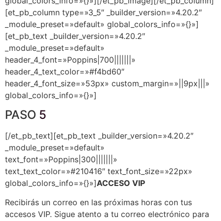
global_colors_info=»{}»][/et_pb_image][/et_pb_column]
[et_pb_column type=»3_5″ _builder_version=»4.20.2″
_module_preset=»default» global_colors_info=»{}»]
[et_pb_text _builder_version=»4.20.2″
_module_preset=»default»
header_4_font=»Poppins|700|||||||»
header_4_text_color=»#f4bd60″
header_4_font_size=»53px» custom_margin=»||9px|||»
global_colors_info=»{}»]
PASO
5
[/et_pb_text][et_pb_text _builder_version=»4.20.2″
_module_preset=»default»
text_font=»Poppins|300|||||||»
text_text_color=»#210416″ text_font_size=»22px»
global_colors_info=»{}»]
ACCESO VIP
Recibirás un correo en las próximas horas con tus
accesos VIP. Sigue atento a tu correo electrónico para