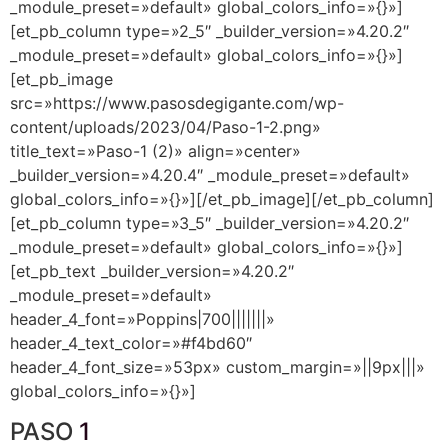
_module_preset=»default» global_colors_info=»{}»]
[et_pb_column type=»2_5″ _builder_version=»4.20.2″
_module_preset=»default» global_colors_info=»{}»]
[et_pb_image
src=»https://www.pasosdegigante.com/wp-
content/uploads/2023/04/Paso-1-2.png»
title_text=»Paso-1 (2)» align=»center»
_builder_version=»4.20.4″ _module_preset=»default»
global_colors_info=»{}»][/et_pb_image][/et_pb_column]
[et_pb_column type=»3_5″ _builder_version=»4.20.2″
_module_preset=»default» global_colors_info=»{}»]
[et_pb_text _builder_version=»4.20.2″
_module_preset=»default»
header_4_font=»Poppins|700|||||||»
header_4_text_color=»#f4bd60″
header_4_font_size=»53px» custom_margin=»||9px|||»
global_colors_info=»{}»]
PASO
1