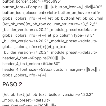
button_border_color=»#3c5695″
button_font=»Poppins||||||||» button_icon=»||divi||400″
button_icon_placement=»left» button_on_hover=»off»
global_colors_info=»{}»][/et_pb_button][/et_pb_column]
[/et_pb_row][et_pb_row column_structure=»3_5,2_5″
_builder_version=»4.20.2″ _module_preset=»default»
global_colors_info=»{}»][et_pb_column type=»3_5″
_builder_version=»4.20.2″ _module_preset=»default»
global_colors_info=»{}»][et_pb_text
_builder_version=»4.20.2″ _module_preset=»default»
header_4_font=»Poppins|700|||||||»
header_4_text_color=»#f4bd60″
header_4_font_size=»53px» custom_margin=»||9px|||»
global_colors_info=»{}»]
PASO
2
[/et_pb_text][et_pb_text _builder_version=»4.20.2″
_module_preset=»default»
text_font=»Poppins|300|||||||»