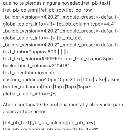
que no te pierdas ninguna novedad.[/et_pb_text]
[/et_pb_column][/et_pb_row][et_pb_row
_builder_version=»4.20.2″ _module_preset=»default»
global_colors_info=»{}»][et_pb_column type=»4_4″
_builder_version=»4.20.2″ _module_preset=»default»
global_colors_info=»{}»][et_pb_text
_builder_version=»4.20.2″ _module_preset=»default»
text_font=»Poppins|600|||||||»
text_text_color=»#FFFFFF» text_font_size=»28px»
background_color=»#210416″
text_orientation=»center»
custom_padding=»20px|10px|20px|10px|false|false»
border_radii=»on|15px|15px|15px|15px»
global_colors_info=»{}»]
Ahora contágiate de proteína mental y alza vuelo para
alcanzar tus sueños.
[/et_pb_text][/et_pb_column][/et_pb_row]
[/et_pb_section][et_pb_section fb_built=»1″