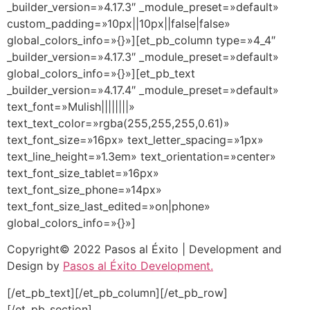
_builder_version=»4.17.3″ _module_preset=»default»
custom_padding=»10px||10px||false|false»
global_colors_info=»{}»][et_pb_column type=»4_4″
_builder_version=»4.17.3″ _module_preset=»default»
global_colors_info=»{}»][et_pb_text
_builder_version=»4.17.4″ _module_preset=»default»
text_font=»Mulish||||||||»
text_text_color=»rgba(255,255,255,0.61)»
text_font_size=»16px» text_letter_spacing=»1px»
text_line_height=»1.3em» text_orientation=»center»
text_font_size_tablet=»16px»
text_font_size_phone=»14px»
text_font_size_last_edited=»on|phone»
global_colors_info=»{}»]
Copyright© 2022 Pasos al Éxito | Development and
Design by
Pasos al Éxito Development.
[/et_pb_text][/et_pb_column][/et_pb_row]
[/et_pb_section]