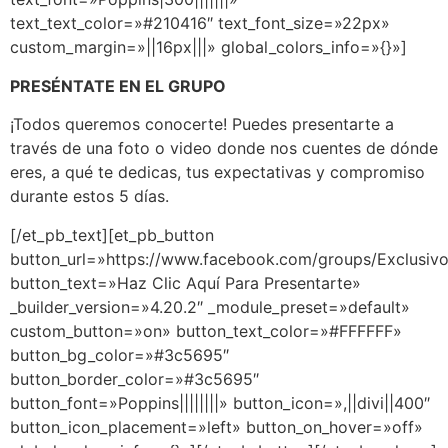
text_text_color=»#210416″ text_font_size=»22px»
custom_margin=»||16px|||» global_colors_info=»{}»]
PRESÉNTATE EN EL GRUPO
¡Todos queremos conocerte! Puedes presentarte a
través de una foto o video donde nos cuentes de dónde
eres,
a qué te dedicas, tus expectativas y compromiso
durante estos 5 días.
[/et_pb_text][et_pb_button
button_url=»https://www.facebook.com/groups/Exclusiv
button_text=»Haz Clic Aquí Para Presentarte»
_builder_version=»4.20.2″ _module_preset=»default»
custom_button=»on» button_text_color=»#FFFFFF»
button_bg_color=»#3c5695″
button_border_color=»#3c5695″
button_font=»Poppins||||||||» button_icon=»||divi||400″
button_icon_placement=»left» button_on_hover=»off»